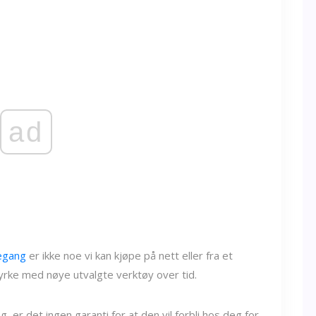
ad
kegang
er ikke noe vi kan kjøpe på nett eller fra et
yrke med nøye utvalgte verktøy over tid.
 er det ingen garanti for at den vil forbli hos deg for