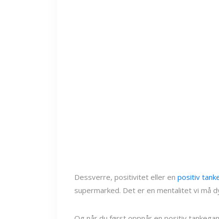
Dessverre, positivitet eller en
positiv tan
supermarked. Det er en mentalitet vi må d
Og når du først oppnår en positiv tankegang,