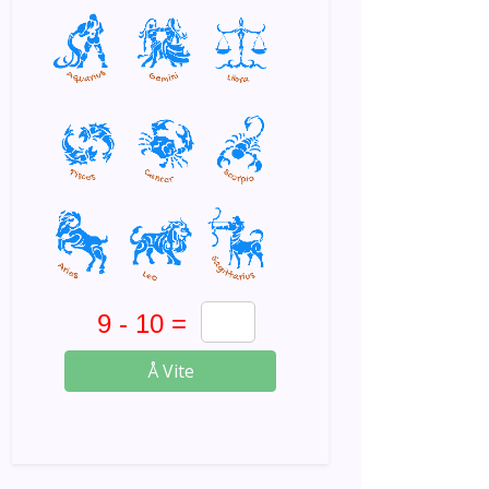
Å Vite