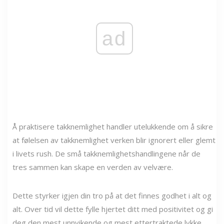
ad
Å praktisere takknemlighet handler utelukkende om å sikre
at følelsen av takknemlighet verken blir ignorert eller glemt
i livets rush. De små takknemlighetshandlingene når de
tres sammen kan skape en verden av velvære.
Dette styrker igjen din tro på at det finnes godhet i alt og
alt. Over tid vil dette fylle hjertet ditt med positivitet og gi
deg den mest unnvikende og mest ettertraktede lykke,