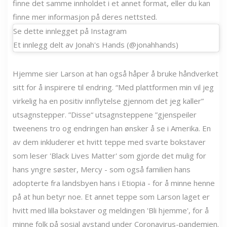
finne det samme innholdet i et annet format, eller du kan
finne mer informasjon på deres nettsted.
Se dette innlegget på Instagram
Et innlegg delt av Jonah's Hands (@jonahhands)
Hjemme sier Larson at han også håper å bruke håndverket
sitt for å inspirere til endring. “Med plattformen min vil jeg
virkelig ha en positiv innflytelse gjennom det jeg kaller”
utsagnstepper. ”Disse“ utsagnsteppene ”gjenspeiler
tweenens tro og endringen han ønsker å se i Amerika. En
av dem inkluderer et hvitt teppe med svarte bokstaver
som leser 'Black Lives Matter' som gjorde det mulig for
hans yngre søster, Mercy - som også familien hans
adopterte fra landsbyen hans i Etiopia - for å minne henne
på at hun betyr noe. Et annet teppe som Larson laget er
hvitt med lilla bokstaver og meldingen 'Bli hjemme', for å
minne folk på sosial avstand under Coronavirus-pandemien.