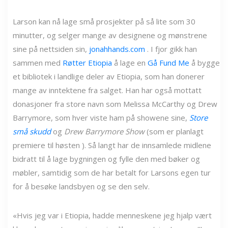
Larson kan nå lage små prosjekter på så lite som 30
minutter, og selger mange av designene og mønstrene
sine på nettsiden sin,
jonahhands.com
. I fjor gikk han
sammen med
Røtter Etiopia
å lage en
Gå Fund Me
å bygge
et bibliotek i landlige deler av Etiopia, som han donerer
mange av inntektene fra salget. Han har også mottatt
donasjoner fra store navn som Melissa McCarthy og Drew
Barrymore, som hver viste ham på showene sine,
Store
små skudd
og
Drew Barrymore Show
(som er planlagt
premiere til høsten ). Så langt har de innsamlede midlene
bidratt til å lage bygningen og fylle den med bøker og
møbler, samtidig som de har betalt for Larsons egen tur
for å besøke landsbyen og se den selv.
«Hvis jeg var i Etiopia, hadde menneskene jeg hjalp vært