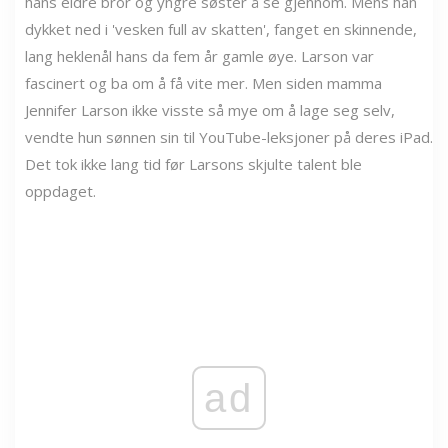
hans eldre bror og yngre søster å se gjennom. Mens han
dykket ned i 'vesken full av skatten', fanget en skinnende,
lang heklenål hans da fem år gamle øye. Larson var
fascinert og ba om å få vite mer. Men siden mamma
Jennifer Larson ikke visste så mye om å lage seg selv,
vendte hun sønnen sin til YouTube-leksjoner på deres iPad.
Det tok ikke lang tid før Larsons skjulte talent ble
oppdaget.
ad