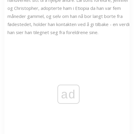
håndverket sitt til å hjelpe andre. Larsons foreldre, Jennifer
og Christopher, adopterte ham i Etiopia da han var fem
måneder gammel, og selv om han nå bor langt borte fra
fødestedet, holder han kontakten ved å gi tilbake - en verdi
han sier han tilegnet seg fra foreldrene sine.
ad