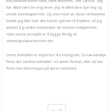
klassekameratene mine, mine likemenn, 'sier Larson. “Jeg
har alltid vært en ivrig leser; Jeg vil alltid lære nye ting og
utvide kunnskapen min. Og uten noen av disse verktøyene
hadde jeg ikke hatt den beste sjansen til å lykkes, så jeg
ønsket å gi andre mennesker de samme mulighetene. '
Hans neste prosjekt er å bygge ferdig et
vitenskapslaboratorium der.
Dette innholdet er importert fra Instagram. Du kan kanskje
finne det samme innholdet i et annet format, eller du kan
finne mer informasjon på deres nettsted.