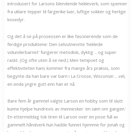
introdusert for Larsons blendende hekleverk, som spenner
fra uklare tepper til fargerike luer, luftige sokker og herlige
kosedyr.
Og det å se på prosessen er like fascinerende som de
ferdige produktene: Den selvutnevnte 'heklede
vidunderbarnet' fungerer metodisk, dyktig ... og super
raskt. (Og ofte uten å se ned.) Men tempoet og
effektiviteten hans kommer fra mange års praksis, som
begynte da han bare var barn i La Crosse, Wisconsin ... vel,
en enda yngre gutt enn han er nå.
Bare fem år gammel valgte Larson en hobby som til slutt
kunne hjelpe hundrevis av mennesker 'en søm om gangen.'
En ettermiddag tok tiren til Larson over en pose full av
gammelt håndverk hun hadde funnet hjemme for Jonah og