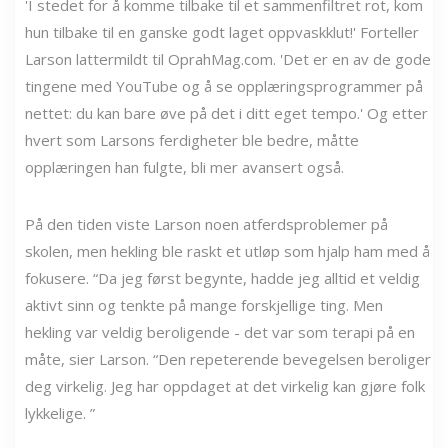
'I stedet for å komme tilbake til et sammenfiltret rot, kom
hun tilbake til en ganske godt laget oppvaskklut!' Forteller
Larson lattermildt til OprahMag.com. 'Det er en av de gode
tingene med YouTube og å se opplæringsprogrammer på
nettet: du kan bare øve på det i ditt eget tempo.' Og etter
hvert som Larsons ferdigheter ble bedre, måtte
opplæringen han fulgte, bli mer avansert også.
På den tiden viste Larson noen atferdsproblemer på
skolen, men hekling ble raskt et utløp som hjalp ham med å
fokusere. “Da jeg først begynte, hadde jeg alltid et veldig
aktivt sinn og tenkte på mange forskjellige ting. Men
hekling var veldig beroligende - det var som terapi på en
måte, sier Larson. “Den repeterende bevegelsen beroliger
deg virkelig. Jeg har oppdaget at det virkelig kan gjøre folk
lykkelige. ”