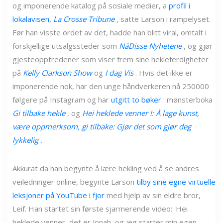
og imponerende katalog på sosiale medier, a
profil i
lokalavisen,
La Crosse Tribune
, satte Larson i rampelyset.
Før han visste ordet av det, hadde han blitt viral, omtalt i
forskjellige utsalgssteder som
NåDisse Nyhetene
, og gjør
gjesteopptredener som viser frem sine hekleferdigheter
på
Kelly Clarkson Show
og
I dag Vis
. Hvis det ikke er
imponerende nok, har den unge håndverkeren nå 250000
følgere på Instagram og har
utgitt to bøker
: mønsterboka
Gi tilbake hekle
, og
Hei heklede venner !:
Å lage kunst,
være oppmerksom, gi tilbake: Gjør det som gjør deg
lykkelig
.
Akkurat da han begynte å lære hekling ved å se andres
veiledninger online, begynte Larson
tilby sine egne virtuelle
leksjoner på YouTube i fjor
med hjelp av sin eldre bror,
Leif. Han startet sin første sjarmerende video: 'Hei
heklede venner, det er Jonah, og jeg starter min egen