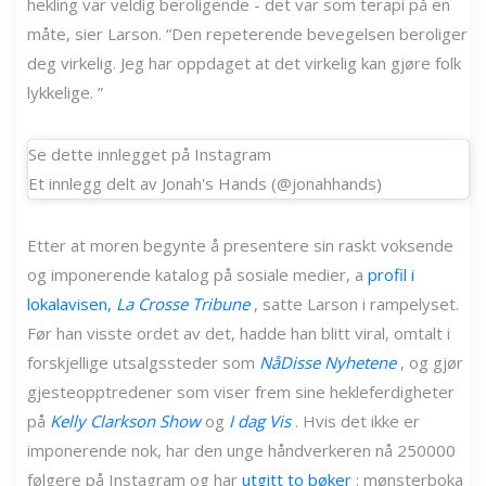
hekling var veldig beroligende - det var som terapi på en
måte, sier Larson. “Den repeterende bevegelsen beroliger
deg virkelig. Jeg har oppdaget at det virkelig kan gjøre folk
lykkelige. ”
Se dette innlegget på Instagram
Et innlegg delt av Jonah's Hands (@jonahhands)
Etter at moren begynte å presentere sin raskt voksende
og imponerende katalog på sosiale medier, a
profil i
lokalavisen,
La Crosse Tribune
, satte Larson i rampelyset.
Før han visste ordet av det, hadde han blitt viral, omtalt i
forskjellige utsalgssteder som
NåDisse Nyhetene
, og gjør
gjesteopptredener som viser frem sine hekleferdigheter
på
Kelly Clarkson Show
og
I dag Vis
. Hvis det ikke er
imponerende nok, har den unge håndverkeren nå 250000
følgere på Instagram og har
utgitt to bøker
: mønsterboka