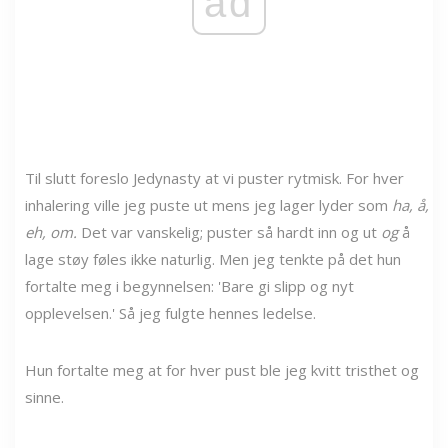
ad
Til slutt foreslo Jedynasty at vi puster rytmisk. For hver
inhalering ville jeg puste ut mens jeg lager lyder som
ha, å,
eh, om.
Det var vanskelig; puster så hardt inn og ut
og
å
lage støy føles ikke naturlig. Men jeg tenkte på det hun
fortalte meg i begynnelsen: 'Bare gi slipp og nyt
opplevelsen.' Så jeg fulgte hennes ledelse.
Hun fortalte meg at for hver pust ble jeg kvitt tristhet og
sinne.