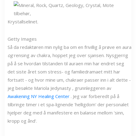
Krystallselinet.
Getty Images
Så da redaktøren min nylig ba om en frivillig å prøve en aura
og
rensing av chakra, hoppet jeg over sjansen. Nysgjerrig
på å se hvordan tilstanden til auraen min har endret seg
det siste året som stress- og familiedramaet mitt har
fortsatt - og hvor mine um, chakraer passer inn i alt dette -
jeg besøkte Mariola Jedynasty , grunnleggeren av
Awakening NY Healing Center
. Jeg var forberedt på å
tilbringe timer i et spa-lignende 'helligdom' der personalet
hjelper deg med å manifestere en balanse mellom 'sinn,
kropp og ånd'.