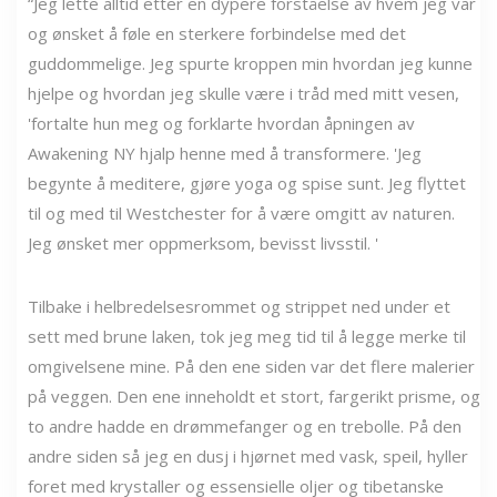
“Jeg lette alltid etter en dypere forståelse av hvem jeg var
og ønsket å føle en sterkere forbindelse med det
guddommelige. Jeg spurte kroppen min hvordan jeg kunne
hjelpe og hvordan jeg skulle være i tråd med mitt vesen,
'fortalte hun meg og forklarte hvordan åpningen av
Awakening NY hjalp henne med å transformere. 'Jeg
begynte å meditere, gjøre yoga og spise sunt. Jeg flyttet
til og med til Westchester for å være omgitt av naturen.
Jeg ønsket mer oppmerksom, bevisst livsstil. '
Tilbake i helbredelsesrommet og strippet ned under et
sett med brune laken, tok jeg meg tid til å legge merke til
omgivelsene mine. På den ene siden var det flere malerier
på veggen. Den ene inneholdt et stort, fargerikt prisme, og
to andre hadde en drømmefanger og en trebolle. På den
andre siden så jeg en dusj i hjørnet med vask, speil, hyller
foret med krystaller og essensielle oljer og tibetanske