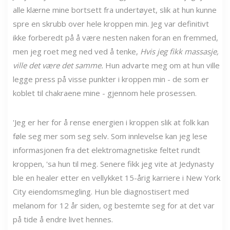
alle klærne mine bortsett fra undertøyet, slik at hun kunne
spre en skrubb over hele kroppen min. Jeg var definitivt
ikke forberedt på å være nesten naken foran en fremmed,
men jeg roet meg ned ved å tenke,
Hvis jeg fikk massasje,
ville det være det samme.
Hun advarte meg om at hun ville
legge press på visse punkter i kroppen min - de som er
koblet til chakraene mine - gjennom hele prosessen.
'Jeg er her for å rense energien i kroppen slik at folk kan
føle seg mer som seg selv. Som innlevelse kan jeg lese
informasjonen fra det elektromagnetiske feltet rundt
kroppen, 'sa hun til meg. Senere fikk jeg vite at Jedynasty
ble en healer etter en vellykket 15-årig karriere i New York
City eiendomsmegling. Hun ble diagnostisert med
melanom for 12 år siden, og bestemte seg for at det var
på tide å endre livet hennes.