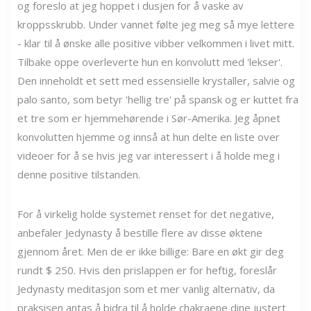
og foreslo at jeg hoppet i dusjen for å vaske av
kroppsskrubb. Under vannet følte jeg meg så mye lettere
- klar til å ønske alle positive vibber velkommen i livet mitt.
Tilbake oppe overleverte hun en konvolutt med 'lekser'.
Den inneholdt et sett med essensielle krystaller, salvie og
palo santo, som betyr 'hellig tre' på spansk og er kuttet fra
et tre som er hjemmehørende i Sør-Amerika. Jeg åpnet
konvolutten hjemme og innså at hun delte en liste over
videoer for å se hvis jeg var interessert i å holde meg i
denne positive tilstanden.
For å virkelig holde systemet renset for det negative,
anbefaler Jedynasty å bestille flere av disse øktene
gjennom året. Men de er ikke billige: Bare en økt gir deg
rundt $ 250. Hvis den prislappen er for heftig, foreslår
Jedynasty meditasjon som et mer vanlig alternativ, da
praksisen antas å bidra til å holde chakraene dine justert