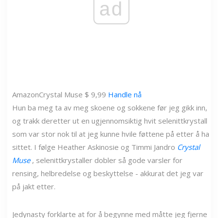
ad
Amazon
Crystal Muse $ 9,99
Handle nå
Hun ba meg ta av meg skoene og sokkene før jeg gikk inn,
og trakk deretter ut en ugjennomsiktig hvit selenittkrystall
som var stor nok til at jeg kunne hvile føttene på etter å ha
sittet. I følge Heather Askinosie og Timmi Jandro
Crystal
Muse
, selenittkrystaller dobler så gode varsler for
rensing, helbredelse og beskyttelse - akkurat det jeg var
på jakt etter.
Jedynasty forklarte at for å begynne med måtte jeg fjerne