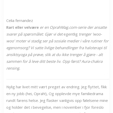
Celia fernandez
Rart eller velvære
er en OprahMag.com-serie
der ansatte
svarer på spørsmålet: Gjør vi det
egentlig
trenger
'woo-
woo' moter vi stadig ser på sosiale medier i våre rutiner for
egenomsorg? Vi satte livlige behandlinger fra haloterapi til
ansiktsyoga på prøve, slik at du ikke trenger å gjøre - alt
sammen for å leve ditt beste liv. Opp først? Aura-chakra
rensing.
Nylig har livet mitt vært preget av endring. Jeg flyttet, fikk
en ny jobb (hei, Oprah!), Og opplevde mye familiedrama
rundt farens helse. Jeg flasker vanligvis opp følelsene mine
og holder det i bevegelse, men i november i fjor foreslo