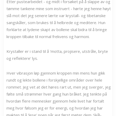
Etter pustearbeidet - og midt i forsøket på å slappe av og
tømme tankene mine som instruert - hørte jeg henne høyt
slå mot det jeg senere lærte var krystall- og tibetanske
sangskåler, som brukes til å helbrede og meditere. Hun
forklarte at lydene skapt av bollene skal bidra til å bringe
kroppen tilbake til normal frekvens og harmoni.
Krystaller er i stand til å 'motta, projisere, utstråle, bryte
og reflektere' lys.
Hver vibrasjon løp gjennom kroppen min mens hun gikk
rundt og lekte bollene i forskjellige områder over hele
rommet. Jeg vet at det høres rart ut, men jeg sverger, jeg
følte små strømmer hver gang hun bråket. Jeg tenkte på
hvordan flere mennesker gjennom hele livet har fortalt
meg hvor følsom jeg er for energi, og hvordan jeg har
makten til å 'lese' noen når jeg først møter dem. Skål-