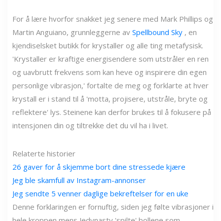
For å lære hvorfor snakket jeg senere med Mark Phillips og
Martin Anguiano, grunnleggerne av
Spellbound Sky
, en
kjendiselsket butikk for krystaller og alle ting metafysisk.
'Krystaller er kraftige energisendere som utstråler en ren
og uavbrutt frekvens som kan heve og inspirere din egen
personlige vibrasjon,' fortalte de meg og forklarte at hver
krystall er i stand til å 'motta, projisere, utstråle, bryte og
reflektere' lys. Steinene kan derfor brukes til å fokusere på
intensjonen din og tiltrekke det du vil ha i livet.
Relaterte historier
26 gaver for å skjemme bort dine stressede kjære
Jeg ble skamfull av Instagram-annonser
Jeg sendte 5 venner daglige bekreftelser for en uke
Denne forklaringen er fornuftig, siden jeg følte vibrasjoner i
hele kroppen mens Jedynasty 'spilte' bollene som