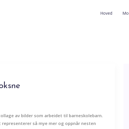
Hoved
Mod
voksne
 collage av bilder som arbeidet til barneskolebarn.
et representerer så mye mer og oppnår nesten