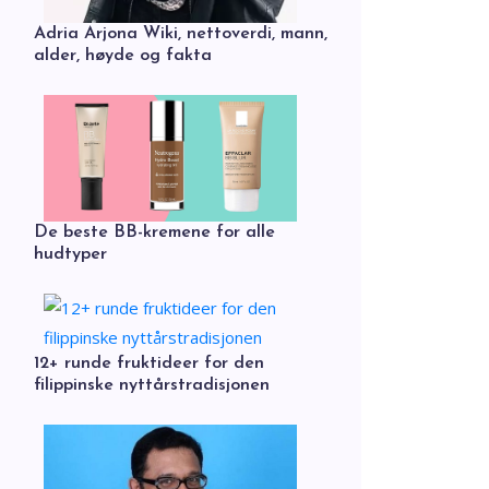
Adria Arjona Wiki, nettoverdi, mann,
alder, høyde og fakta
De beste BB-kremene for alle
hudtyper
12+ runde fruktideer for den
filippinske nyttårstradisjonen