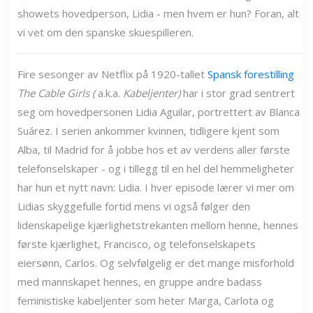
showets hovedperson, Lidia - men hvem er hun? Foran, alt
vi vet om den spanske skuespilleren.
Fire sesonger av Netflix på 1920-tallet
Spansk forestilling
The Cable Girls (
a.k.a.
Kabeljenter)
har i stor grad sentrert
seg om hovedpersonen Lidia Aguilar, portrettert av Blanca
Suárez. I serien ankommer kvinnen, tidligere kjent som
Alba, til Madrid for å jobbe hos et av verdens aller første
telefonselskaper - og i tillegg til en hel del hemmeligheter
har hun et nytt navn: Lidia. I hver episode lærer vi mer om
Lidias skyggefulle fortid mens vi også følger den
lidenskapelige kjærlighetstrekanten mellom henne, hennes
første kjærlighet, Francisco, og telefonselskapets
eiersønn, Carlos. Og selvfølgelig er det mange misforhold
med mannskapet hennes, en gruppe andre badass
feministiske kabeljenter som heter Marga, Carlota og