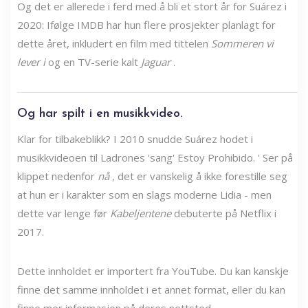
Og det er allerede i ferd med å bli et stort år for Suárez i
2020: Ifølge IMDB har hun flere prosjekter planlagt for
dette året, inkludert en film med tittelen
Sommeren vi
lever i
og en TV-serie kalt
Jaguar
.
Og har spilt i en musikkvideo.
Klar for tilbakeblikk? I 2010 snudde Suárez hodet i
musikkvideoen til Ladrones 'sang' Estoy Prohibido. ' Ser på
klippet nedenfor
nå
, det er vanskelig å ikke forestille seg
at hun er i karakter som en slags moderne Lidia - men
dette var lenge før
Kabeljentene
debuterte på Netflix i
2017.
Dette innholdet er importert fra YouTube. Du kan kanskje
finne det samme innholdet i et annet format, eller du kan
finne mer informasjon på deres nettsted.