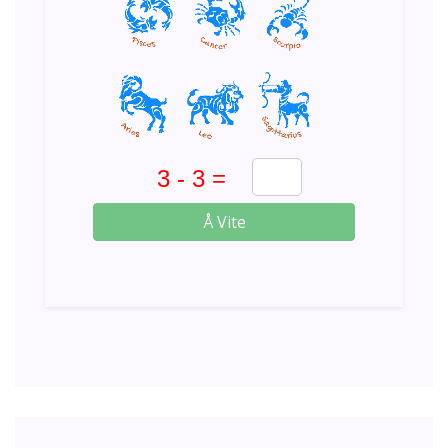
Å Vite