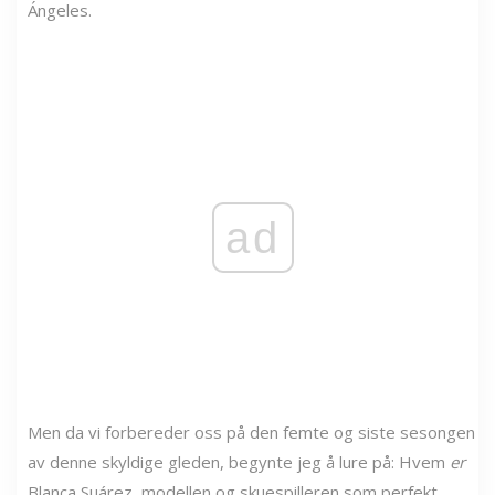
Ángeles.
ad
Men da vi forbereder oss på den femte og siste sesongen
av denne skyldige gleden, begynte jeg å lure på: Hvem
er
Blanca Suárez, modellen og skuespilleren som perfekt