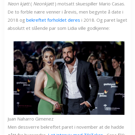
Neon kjøtt
(
Neonkjøtt
) motsatt skuespiller Mario Casas.
De to forble nære venner i årevis, men begynte å date i
2018 og
bekreftet forholdet deres
i 2018. Og paret laget
absolutt et slående par som Lidia ville godkjenne:
Juan Naharro Gimenez
Men dessverre bekreftet paret i november at de hadde
gått fra hverandre.
I et intervju med TikiTakas
, Casa fikk