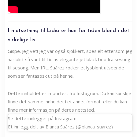
I motsetning til Lidia er hun for tiden blond i det
virkelige liv.
Gispe. Jeg vet! Jeg var også sjokkert, spesielt ettersom jeg
har blitt så vant til Lidias elegante jet black bob fra sesong
til sesong. Men IRL, Suárez rocker et lysblont utseende
som ser fantastisk ut på henne.
Dette innholdet er importert fra Instagram. Du kan kanskje
finne det samme innholdet i et annet format, eller du kan
finne mer informasjon på deres nettsted.
Se dette innlegget på Instagram
Et innlegg delt av Blanca Suárez (@blanca_suarez)