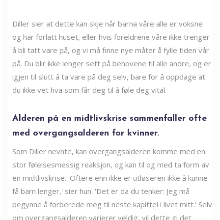
Diller sier at dette kan skje når barna våre alle er voksne
og har forlatt huset, eller hvis foreldrene våre ikke trenger
å bli tatt vare på, og vi må finne nye måter å fylle tiden vår
på. Du blir ikke lenger sett på behovene til alle andre, og er
igjen til slutt å ta vare på deg selv, bare for å oppdage at
du ikke vet hva som får deg til å føle deg vital.
Alderen på en midtlivskrise sammenfaller ofte
med overgangsalderen for kvinner.
Som Diller nevnte, kan overgangsalderen komme med en
stor følelsesmessig reaksjon, og kan til og med ta form av
en midtlivskrise. 'Oftere enn ikke er utløseren ikke å kunne
få barn lenger,' sier hun. 'Det er da du tenker: Jeg må
begynne å forberede meg til neste kapittel i livet mitt.' Selv
om overgangsalderen varierer veldig, vil dette gi det