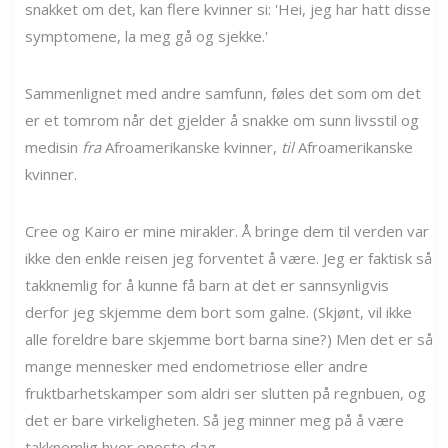
snakket om det, kan flere kvinner si: 'Hei, jeg har hatt disse
symptomene, la meg gå og sjekke.'
Sammenlignet med andre samfunn, føles det som om det
er et tomrom når det gjelder å snakke om sunn livsstil og
medisin
fra
Afroamerikanske kvinner,
til
Afroamerikanske
kvinner.
Cree og Kairo er mine mirakler. Å bringe dem til verden var
ikke den enkle reisen jeg forventet å være. Jeg er faktisk så
takknemlig for å kunne få barn at det er sannsynligvis
derfor jeg skjemme dem bort som galne. (Skjønt, vil ikke
alle foreldre bare skjemme bort barna sine?) Men det er så
mange mennesker med endometriose eller andre
fruktbarhetskamper som aldri ser slutten på regnbuen, og
det er bare virkeligheten. Så jeg minner meg på å være
takknemlig hver eneste dag.