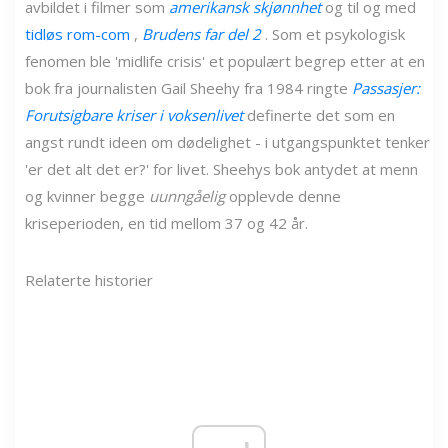
avbildet i filmer som
amerikansk skjønnhet
og til og med
tidløs rom-com
,
Brudens far del 2
. Som et psykologisk
fenomen ble 'midlife crisis' et populært begrep etter at en
bok fra journalisten Gail Sheehy fra 1984 ringte
Passasjer:
Forutsigbare kriser i voksenlivet
definerte det som en
angst rundt ideen om dødelighet - i utgangspunktet tenker
'er det alt det er?' for livet. Sheehys bok antydet at menn
og kvinner begge
uunngåelig
opplevde denne
kriseperioden, en tid mellom 37 og 42 år.
Relaterte historier