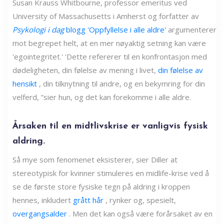
Susan Krauss Whitbourne, professor emeritus ved
University of Massachusetts i Amherst og forfatter av
Psykologi i dag
blogg 'Oppfyllelse i alle aldre'
argumenterer
mot begrepet helt, at en mer nøyaktig setning kan være
'egointegritet.' 'Dette refererer til en konfrontasjon med
dødeligheten, din følelse av mening i livet,
din følelse av
hensikt
, din tilknytning til andre, og en bekymring for din
velferd, ”sier hun, og det kan forekomme i alle aldre.
Årsaken til en midtlivskrise er vanligvis fysisk
aldring.
Så mye som fenomenet eksisterer, sier Diller at
stereotypisk for kvinner stimuleres en midlife-krise ved å
se de første store fysiske tegn på aldring i kroppen
hennes, inkludert
grått hår
, rynker og, spesielt,
overgangsalder
. Men det kan også være forårsaket av en