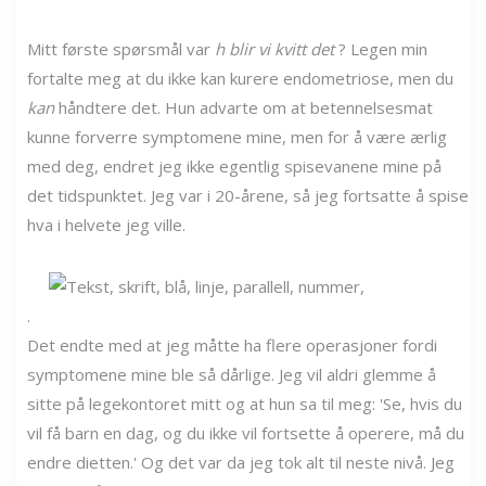
Mitt første spørsmål var
h
blir vi kvitt det
? Legen min
fortalte meg at du ikke kan kurere endometriose, men du
kan
håndtere det. Hun advarte om at betennelsesmat
kunne forverre symptomene mine, men for å være ærlig
med deg, endret jeg ikke egentlig spisevanene mine på
det tidspunktet. Jeg var i 20-årene, så jeg fortsatte å spise
hva i helvete jeg ville.
.
Det endte med at jeg måtte ha flere operasjoner fordi
symptomene mine ble så dårlige. Jeg vil aldri glemme å
sitte på legekontoret mitt og at hun sa til meg: 'Se, hvis du
vil få barn en dag, og du ikke vil fortsette å operere, må du
endre dietten.' Og det var da jeg tok alt til neste nivå. Jeg