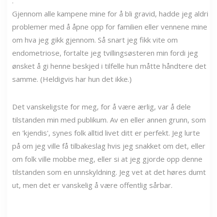
.
Gjennom alle kampene mine for å bli gravid, hadde jeg aldri
problemer med å åpne opp for familien eller vennene mine
om hva jeg gikk gjennom. Så snart jeg fikk vite om
endometriose, fortalte jeg tvillingsøsteren min fordi jeg
ønsket å gi henne beskjed i tilfelle hun måtte håndtere det
samme. (Heldigvis har hun det ikke.)
Det vanskeligste for meg, for å være ærlig, var å dele
tilstanden min med publikum. Av en eller annen grunn, som
en 'kjendis', synes folk alltid livet ditt er perfekt. Jeg lurte
på om jeg ville få tilbakeslag hvis jeg snakket om det, eller
om folk ville mobbe meg, eller si at jeg gjorde opp denne
tilstanden som en unnskyldning. Jeg vet at det høres dumt
ut, men det er vanskelig å være offentlig sårbar.