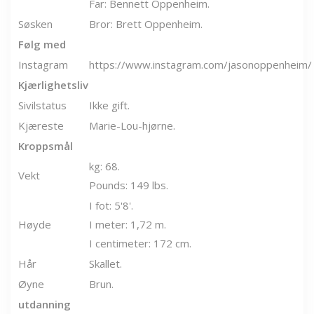
Far: Bennett Oppenheim.
Søsken
Bror: Brett Oppenheim.
Følg med
Instagram
https://www.instagram.com/jasonoppenheim/
Kjærlighetsliv
Sivilstatus
Ikke gift.
Kjæreste
Marie-Lou-hjørne.
Kroppsmål
kg: 68.
Vekt
Pounds: 149 lbs.
I fot: 5'8'.
Høyde
I meter: 1,72 m.
I centimeter: 172 cm.
Hår
Skallet.
Øyne
Brun.
utdanning