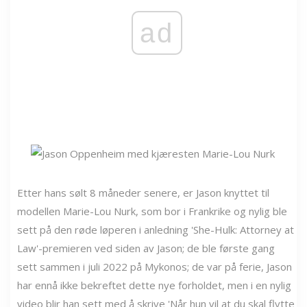
ad
Etter hans sølt 8 måneder senere, er Jason knyttet til
modellen Marie-Lou Nurk, som bor i Frankrike og nylig ble
sett på den røde løperen i anledning 'She-Hulk: Attorney at
Law'-premieren ved siden av Jason; de ble første gang
sett sammen i juli 2022 på Mykonos; de var på ferie, Jason
har ennå ikke bekreftet dette nye forholdet, men i en nylig
video blir han sett med å skrive 'Når hun vil at du skal flytte