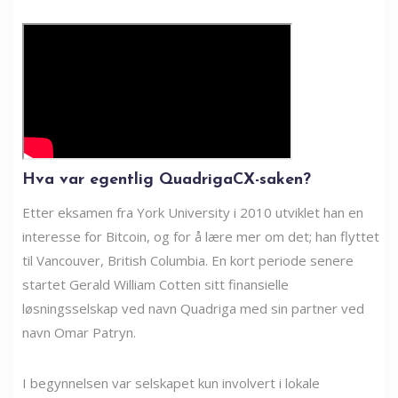
Hva var egentlig QuadrigaCX-saken?
Etter eksamen fra York University i 2010 utviklet han en
interesse for Bitcoin, og for å lære mer om det; han flyttet
til Vancouver, British Columbia. En kort periode senere
startet Gerald William Cotten sitt finansielle
løsningsselskap ved navn Quadriga med sin partner ved
navn Omar Patryn.
I begynnelsen var selskapet kun involvert i lokale