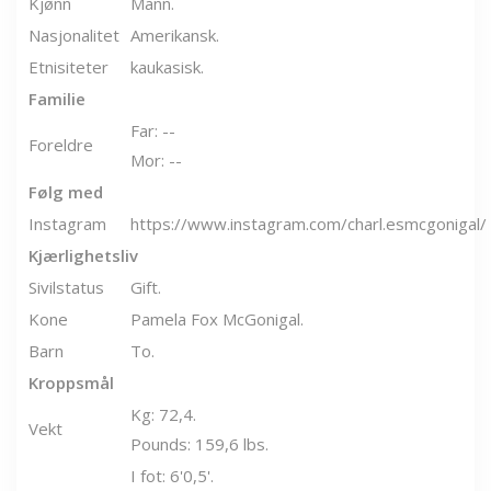
Kjønn
Mann.
Nasjonalitet
Amerikansk.
Etnisiteter
kaukasisk.
Familie
Far: --
Foreldre
Mor: --
Følg med
Instagram
https://www.instagram.com/charl.esmcgonigal/
Kjærlighetsliv
Sivilstatus
Gift.
Kone
Pamela Fox McGonigal.
Barn
To.
Kroppsmål
Kg: 72,4.
Vekt
Pounds: 159,6 lbs.
I fot: 6'0,5'.