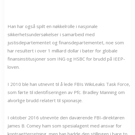
Han har også spilt en nøkkelrolle i nasjonale
sikkerhetsundersøkelser i samarbeid med
justisdepartementet og finansdepartementet, noe som
har resultert i over 1 milliard dollar i bøter for globale
finansinstitusjoner som ING og HSBC for brudd på IEEP-
loven.
I 2010 ble han utnevnt til å lede FBIs WikiLeaks Task Force,
som førte til identifiseringen av Pfc. Bradley Manning om
alvorlige brudd relatert til spionasje.
I oktober 2016 utnevnte den daværende FBI-direktøren
James B. Comey ham som spesialagent med ansvar for
kontraetterretning, men han hadde den stillingen i bare to