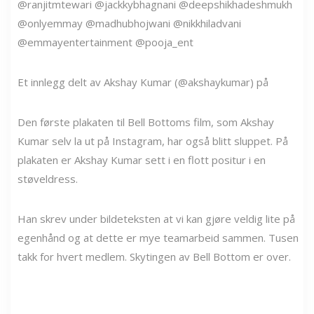
@ranjitmtewari @jackkybhagnani @deepshikhadeshmukh
@onlyemmay @madhubhojwani @nikkhiladvani
@emmayentertainment @pooja_ent
Et innlegg delt av Akshay Kumar (@akshaykumar) på
Den første plakaten til Bell Bottoms film, som Akshay
Kumar selv la ut på Instagram, har også blitt sluppet. På
plakaten er Akshay Kumar sett i en flott positur i en
støveldress.
Han skrev under bildeteksten at vi kan gjøre veldig lite på
egenhånd og at dette er mye teamarbeid sammen. Tusen
takk for hvert medlem. Skytingen av Bell Bottom er over.