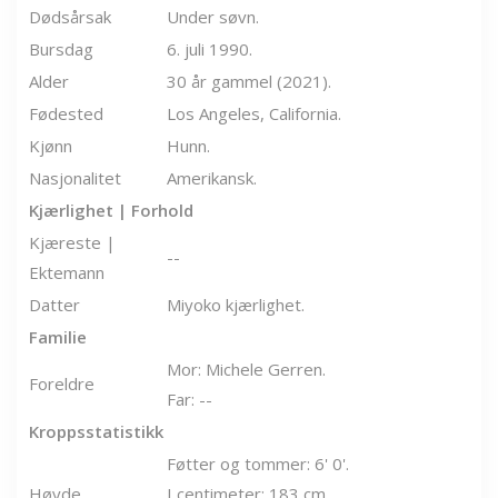
Dødsårsak
Under søvn.
Bursdag
6. juli 1990.
Alder
30 år gammel (2021).
Fødested
Los Angeles, California.
Kjønn
Hunn.
Nasjonalitet
Amerikansk.
Kjærlighet | Forhold
Kjæreste |
--
Ektemann
Datter
Miyoko kjærlighet.
Familie
Mor: Michele Gerren.
Foreldre
Far: --
Kroppsstatistikk
Føtter og tommer: 6' 0'.
Høyde
I centimeter: 183 cm.