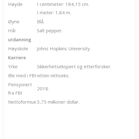
Høyde
I centimeter: 184,15 cm.
I meter: 1,84 m.
Øyne
Blå.
Hår
Salt pepper.
utdanning
Høyskole
Johns Hopkins University.
Karriere
Yrke
Sikkerhetsekspert og etterforsker.
Ble med i FBI
nitten nittiseks.
Pensjonert
2018.
fra FBI
Nettoformue
3,75 millioner dollar.