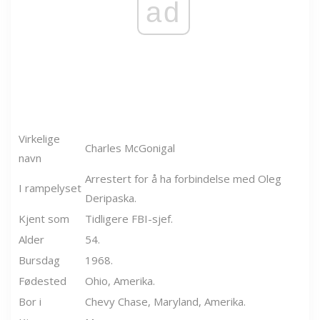
ad
Virkelige
Charles McGonigal
navn
Arrestert for å ha forbindelse med Oleg
I rampelyset
Deripaska.
Kjent som
Tidligere FBI-sjef.
Alder
54.
Bursdag
1968.
Fødested
Ohio, Amerika.
Bor i
Chevy Chase, Maryland, Amerika.