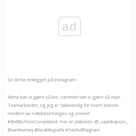
ad
Se dette innlegget på Instagram
Alene kan vi gjøre så lite, sammen kan vi gjøre så mye.
Teamarbeidet, og jeg er takknemlig for hvert eneste
medlem av rollebesetningen og crewet.
#BellBottomCompleted. Her er plakaten. @_vaanikapoor_
@iamhumaq @larabhupathi #VashuBhagnani