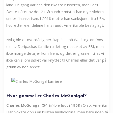
land. En gang var han den rikeste russeren, men i det
første tiåret av det 21. århundre mistet han mye rikdom
under finanskrisen. I 2018 møtte han sanksjoner fra USA,
hvoretter eiendelene hans rundt Amerika ble beslaglagt.
Nylig ble et overdådig herskapshus på Washington Row
eid av Deripaskas familie raidet og ransaket av FBI, men
ikke mange detaljer kom frem, og det er grunnen til at vi
ikke kan si om søket var knyttet til Charles eller det var på
grunn av noe annet.
Hvor gammel er Charles McGonigal?
Charles McGonigal (54 år)
ble født i
1968
i Ohio, Amerika.
Han vokste opp i en kristen husholdning, men bare noen få