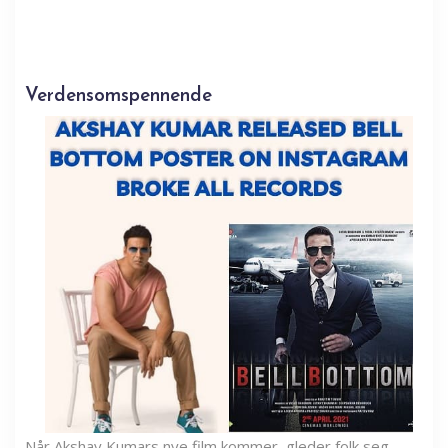
Verdensomspennende
Når Akshay Kumars nye film kommer, gleder folk seg